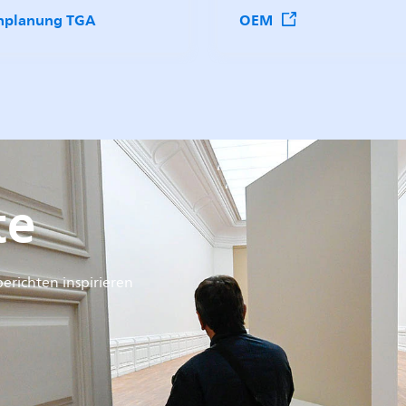
hplanung TGA
OEM
te
erichten inspirieren