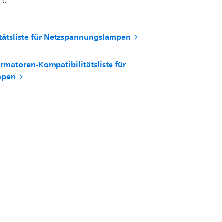
t.
ätsliste für Netzspannungslampen
matoren-Kompatibilitätsliste für
mpen