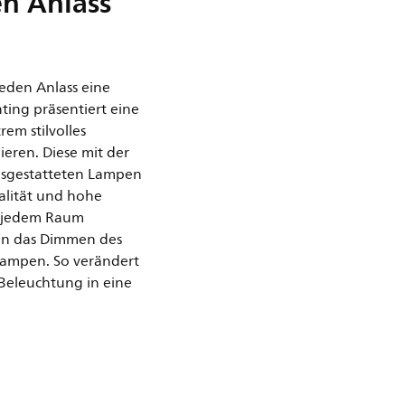
en Anlass
jeden Anlass eine
hting präsentiert eine
em stilvolles
eren. Diese mit der
ausgestatteten Lampen
alität und hohe
in jedem Raum
en das Dimmen des
 Lampen. So verändert
 Beleuchtung in eine