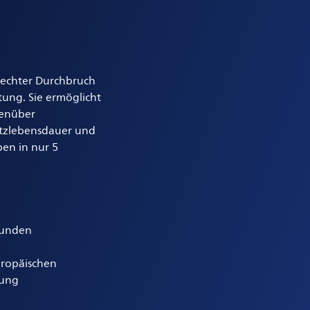
n echter Durchbruch
ung. Sie ermöglicht
genüber
tzlebensdauer und
en in nur 5
Stunden
uropäischen
nung