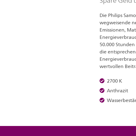
Spare Geld 
Die Philips Sam
wegweisende ne
Emissionen, Ma
Energieverbrauc
50.000 Stunden 
die entsprechen
Energieverbrauch
wertvollen Beit
2700 K
Anthrazit
Wasserbestä