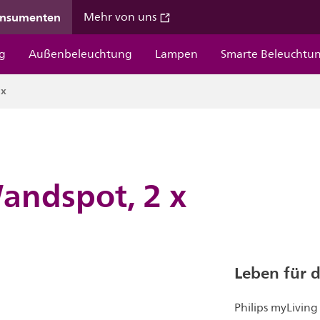
onsumenten
Mehr von uns
g
Außenbeleuchtung
Lampen
Smarte Beleuchtu
 x
andspot, 2 x
Leben für 
Philips myLivin