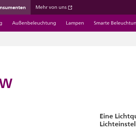
onsumenten
Mehr von uns
g
Außenbeleuchtung
Lampen
Smarte Beleuchtu
 W
Eine Lichtqu
Lichteinste