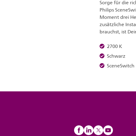
Sorge für die ri
Philips SceneSw
Moment drei Hel
zusätzliche Insta
brauchst, ist D
2700 K
Schwarz
SceneSwitch