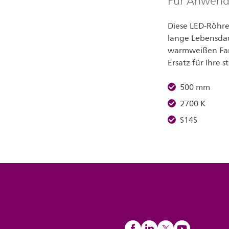
Für Anwend
Diese LED-Röhre
lange Lebensdau
warmweißen Farb
Ersatz für Ihre 
500 mm
2700 K
S14S