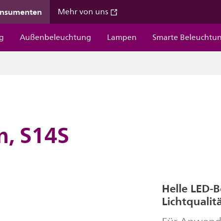
onsumenten
Mehr von uns
g
Außenbeleuchtung
Lampen
Smarte Beleuchtu
m, S14S
Helle LED-
Lichtqualit