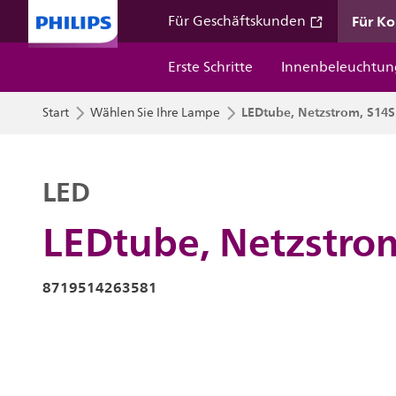
Für K
Für Geschäftskunden
Erste Schritte
Innenbeleuchtun
LEDtube, Netzstrom, S14S
Start
Wählen Sie Ihre Lampe
LED
LEDtube, Netzstro
8719514263581