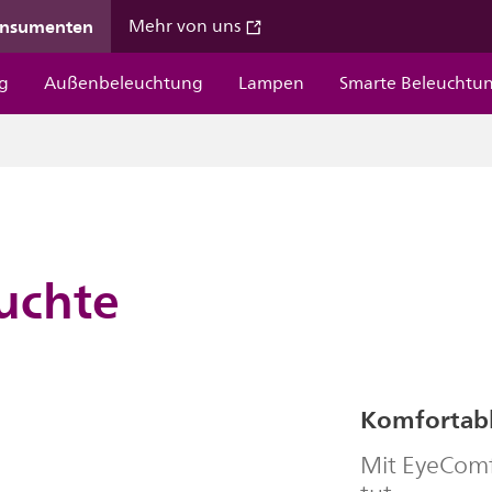
onsumenten
Mehr von uns
g
Außenbeleuchtung
Lampen
Smarte Beleuchtu
uchte
Komfortabl
Mit EyeComfo