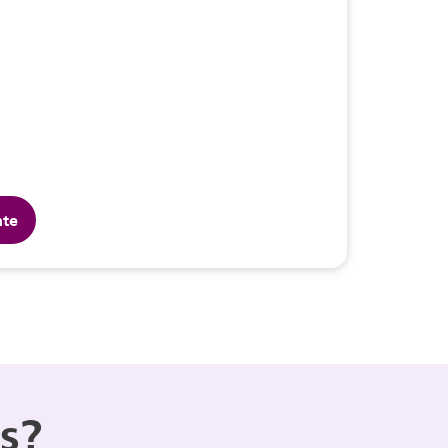
hte
s?